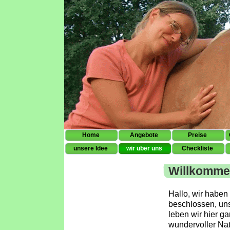
Home
Angebote
Preise
unsere Idee
wir über uns
Checkliste
Pferd
Willkomme
Hallo, wir haben
beschlossen, un
leben wir hier g
wundervoller Na