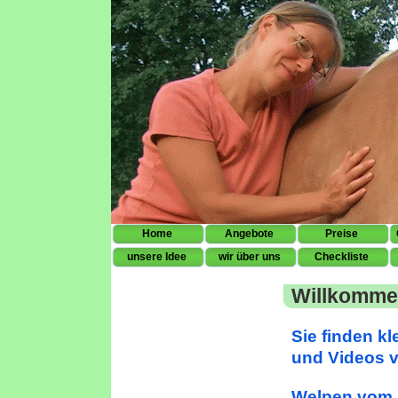
Home
Angebote
Preise
unsere Idee
wir über uns
Checkliste
Pferd
Willkomme
Sie finden k
und Videos 
Welpen vo