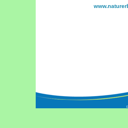
www.naturer
D