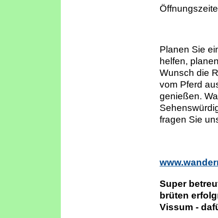
Öffnungszeit
Planen Sie ei
helfen, planen
Wunsch die R
vom Pferd au
genießen. Wan
Sehenswürdigk
fragen Sie un
www.wanderr
Super betreu
brüten erfol
Vissum - daf